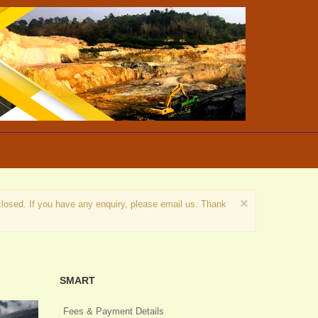
×
losed. If you have any enquiry, please email us. Thank
SMART
Fees & Payment Details