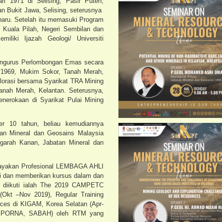
i 1971 di Selising, Pasir Puteh,
n Bukit Jawa, Selising, seterusnya
aru. Setelah itu memasuki Program
 Kuala Pilah, Negeri Sembilan dan
iliki Ijazah Geologi/ Universiti
Pengurus Perlombongan Emas secara
1/1969, Mukim Sokor, Tanah Merah,
lorasi bersama Syarikat TRA Mining
anah Merah, Kelantan. Seterusnya,
enerokaan di Syarikat Pulai Mining
er 10 tahun, beliau kemudiannya
an Mineral dan Geosains Malaysia
garah Kanan, Jabatan Mineral dan
elayakan Profesional LEMBAGA AHLI
i dan memberikan kursus dalam dan
ng diikuti ialah The 2019 CAMPETC
kt –Nov 2019), Regular Training
rces di KIGAM, Korea Selatan (Apr-
EMPORNA, SABAH) oleh RTM yang