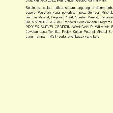
disiarkan pada 2012, Persidangan Geologi dan lain-lain.
Selain itu, beliau terlibat secara langsung di dalam b
seperti Pasukan kerja penerbitan peta Sumber Minera
Sumber Mineral, Pegawai Projek Sumber Mineral, Pegawa
DATA MINERAL ASEAN, Pegawai Perlaksanaan Program Pe
PROJEK SURVEI GEOFIZIK AWANGAN DI WILAYAH E
Jawatankuasa Teknikal Projek Kajian Potensi Mineral St
yang mampan (MST) serta jawankuasa yang lain.