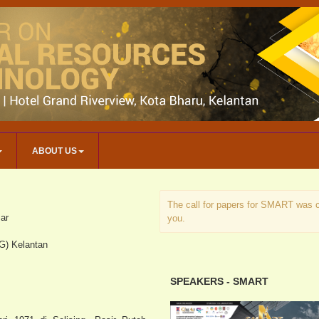
ABOUT US
The call for papers for SMART was c
mar
you.
G) Kelantan
SPEAKERS - SMART