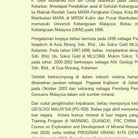
P. Geol Mohamed Asri bin Omar dilahirkan pada Januar
Kelantan. Mnedapat Pendidikan awal di Sekolah Kebangsaa
ke Maktab Rendah Sains MARA Pengkalan Chepa, Kota Bh
Matrikulasi MARA di MRSM Kulim dan Pusat Matrikulasi
memasuki Universiti Kebangsaan Malaysia. Beliau mem
Kebangsaan Malaysia (UKM) pada 1995.
Pengalaman kerjaya beliau bermula pada 1995 sebagai 
heaplech di Asia Mining Sdn. Bhd., Ulu Sokor Gold ML
Kelantan. Pada tahun 1997-1998, beliau menjalankan eksp
Sdn. Bhd, Ulu Sokor Gold di ML1/1969, Mukim Sokor, T
pada tahun 2000-2002 berkerjaya sebagai Ahli Geologi P
Sdn. Bhd., di Gua Musang, Kelantan.
Setelah berkecimpung di dalam industri selama hamp
ditawarkan jawatan sebagai Pegawai Kajibumi di Jabat
pada Oktober 2003 dan sekarang sebagai Penolong Pen
Geosains Malaysia dalam unit sumber mineral.
Dari sudut pengiktirafan kepakaran, beliau mempunyai k
GEOLOGI MALAYSIA (PG 659). Beliau juga aktif menyerta
luar negara. Antara kursus mineral di luar negara ya
Training Program di NANNING, GUANGXI, PRC CHINA (O
Course on Exploration and Development of Mineral Resou
mei 2016) serta terlibat PROGRAM ORANG KITA (S